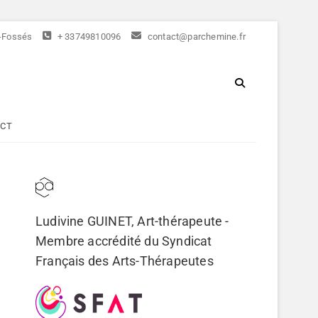
s-Fossés
+ 33749810096
contact@parchemine.fr
RT-THÉRAPIE
CT
Ludivine GUINET, Art-thérapeute -
Membre accrédité du
Syndicat
Français des Arts-Thérapeutes