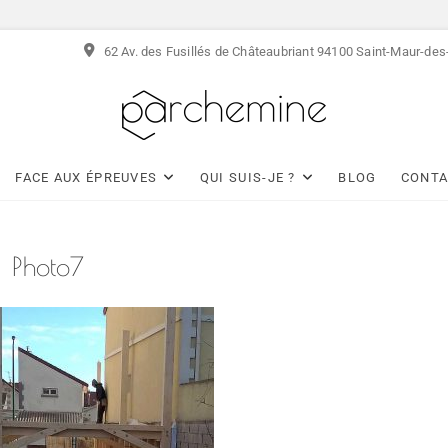
62 Av. des Fusillés de Châteaubriant 94100 Saint-Maur-de
Atelier Parchemine
ESPACE DE CRÉATION ET DE RESSOURCES EN A
FACE AUX ÉPREUVES
QUI SUIS-JE ?
BLOG
CONTA
Photo7