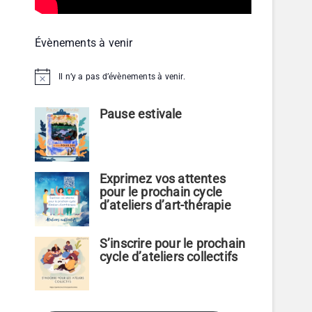
Évènements à venir
Il n’y a pas d’évènements à venir.
N
o
t
Pause estivale
i
c
e
Exprimez vos attentes
pour le prochain cycle
d’ateliers d’art-thérapie
S’inscrire pour le prochain
cycle d’ateliers collectifs