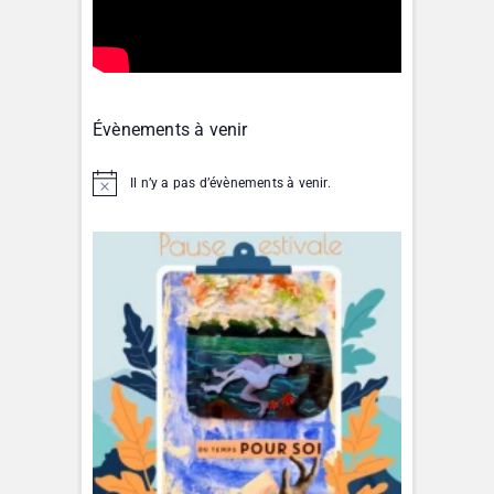
Évènements à venir
Il n’y a pas d’évènements à venir.
N
o
t
i
c
e