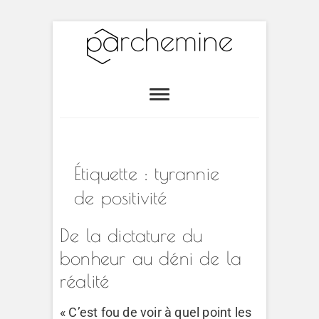
Skip
to
content
Atelier
ESPACE DE CRÉATION ET DE
RESSOURCES EN ART-THÉRAPIE
Parchemine
Étiquette :
tyrannie
de positivité
De la dictature du
bonheur au déni de la
réalité
« C’est fou de voir à quel point les