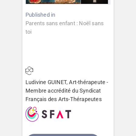
Navigation
Published in
Parents sans enfant : Noël sans
de
toi
l’article
Ludivine GUINET, Art-thérapeute -
Membre accrédité du
Syndicat
Français des Arts-Thérapeutes