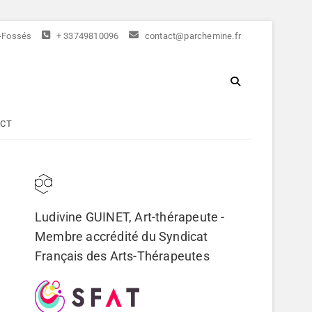
s-Fossés
+ 33749810096
contact@parchemine.fr
RT-THÉRAPIE
CT
Ludivine GUINET, Art-thérapeute -
Membre accrédité du
Syndicat
Français des Arts-Thérapeutes