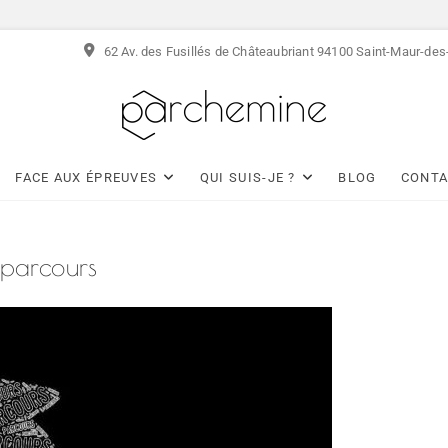
62 Av. des Fusillés de Châteaubriant 94100 Saint-Maur-de
Atelier Parchemine
ESPACE DE CRÉATION ET DE RESSOURCES EN A
FACE AUX ÉPREUVES
QUI SUIS-JE ?
BLOG
CONTA
parcours