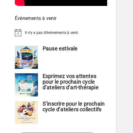
Évènements à venir
Il n’y a pas d’évènements à venir.
N
o
t
Pause estivale
i
c
e
Exprimez vos attentes
pour le prochain cycle
d’ateliers d’art-thérapie
S’inscrire pour le prochain
cycle d’ateliers collectifs